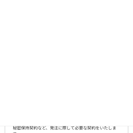
ヒアリング
担当者よりご連絡させていただき、現状の確認やお客様
の要望などをお伺いいたします。
ご提案・お見積り
ヒアリングした内容を元にお客様にベストなプランとお
見積りをご提案させていただきます。
ご契約・発注
秘密保持契約など、発注に際して必要な契約をいたしま