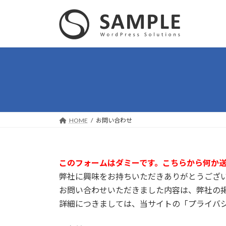
コ
ナ
ン
ビ
テ
ゲ
ン
ー
ツ
シ
へ
ョ
ス
ン
キ
に
ッ
移
プ
動
HOME
お問い合わせ
このフォームはダミーです。こちらから何か
弊社に興味をお持ちいただきありがとうござ
お問い合わせいただきました内容は、弊社の
詳細につきましては、当サイトの「プライバ