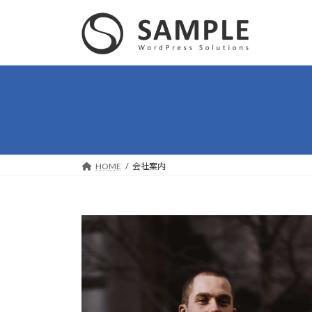
コ
ナ
ン
ビ
テ
ゲ
ン
ー
ツ
シ
へ
ョ
ス
ン
キ
に
ッ
移
プ
動
HOME
会社案内