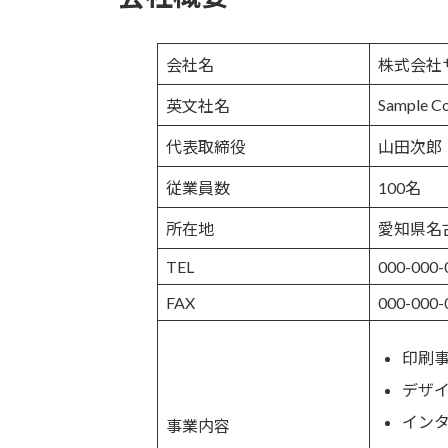
会社名
株式会社
Sample Co.
英文社名
代表取締役
山田次郎
従業員数
100名
所在地
愛知県名
TEL
000-000-
FAX
000-000-
印刷
デザ
イン
事業内容